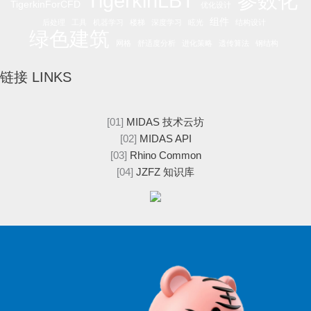
参数化
TigerkinLBT
TigerkinForCFD
优化设计
组件
后处理
工具
机器学习
楼梯
深度学习
眩光
结构设计
绿色建筑
网格
舒适度分析
进化策略
遗传算法
钢结构
链接 LINKS
[01]
MIDAS 技术云坊
[02]
MIDAS API
[03]
Rhino Common
[04]
JZFZ 知识库