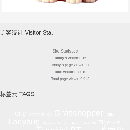
访客统计 Visitor Sta.
Site Statistics
Today's visitors:
16
Today's page views:
17
Total visitors:
7,010
Total page views:
9,913
标签云 TAGS
Grasshopper
CFD
CFDPOST
GA
ICEM
Ladybug
Tigerkin
NotebookLM
PPT
Rhino
SAP2000