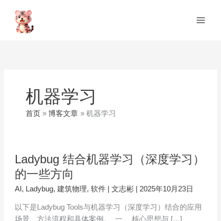
跳
Main
至
Men
内
容
机器学习
首页
博客文章
机器学习
Ladybug 结合机器学习（深度学习）
的一些方向
AI
,
Ladybug
,
建筑物理
,
软件
|
文志彬
|
2025年10月23日
以下是Ladybug Tools与机器学习（深度学习）结合的应用
场景、方法流程和具体案例。 一、 核心思想与 […]