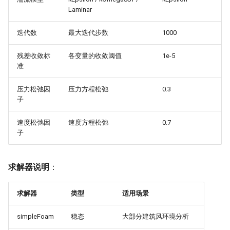
Laminar
迭代数
最大迭代步数
1000
残差收敛标
各变量的收敛阈值
1e-5
准
压力松弛因
压力方程松弛
0.3
子
速度松弛因
速度方程松弛
0.7
子
求解器说明
：
求解器
类型
适用场景
simpleFoam
稳态
大部分建筑风环境分析