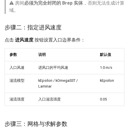
⚠️ 房间
必须为完全封闭的 Brep 实体
，否则无法生成计算
域。
步骤二：指定进风速度
点击
进风速度
按钮设置入口边界条件：
参数
说明
默认值
入口风速
进风口的平均风速
1.0 m/s
湍流模型
kEpsilon / kOmegaSST /
kEpsilon
Laminar
湍流强度
入口湍流强度
0.05
步骤三：网格与求解参数