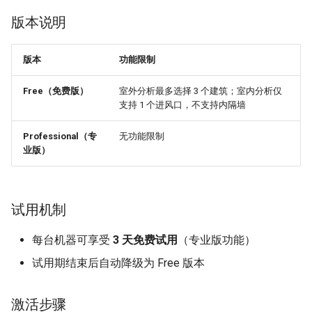
版本说明
切片操作
云图管理
版本
功能限制
云图设置
Free（免费版）
室外分析最多选择 3 个建筑；室内分析仅
支持 1 个进风口，不支持内隔墙
刷新结果
Professional（专
无功能限制
业版）
流线可视化
流线设置
试用机制
工具栏使用
每台机器可享受
3 天免费试用
（专业版功能）
项目组
试用期结束后自动降级为 Free 版本
室外组
激活步骤