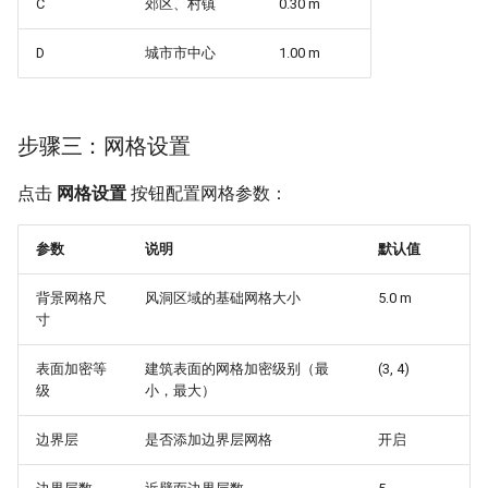
C
郊区、村镇
0.30 m
D
城市市中心
1.00 m
步骤三：网格设置
点击
网格设置
按钮配置网格参数：
参数
说明
默认值
背景网格尺
风洞区域的基础网格大小
5.0 m
寸
表面加密等
建筑表面的网格加密级别（最
(3, 4)
级
小，最大）
边界层
是否添加边界层网格
开启