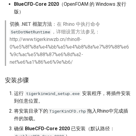
BlueCFD-Core 2020
（OpenFOAM 的 Windows 发行
步骤四：求解参数
版）
步骤五：运行分析
切换 .NET 框架方法
：在 Rhino 中执行命令
，详细设置方法参见：
SetDotNetRuntime
2. 室内通风分析
http://www.tigerkinwzb.cn/rhino8-
0%e5%8f%8a%e4%bb%a5%e4%b8%8a%e7%89%88%e6
完整工作流程
%9c%ac%e5%88%87%e6%8d%a2-
net%e6%a1%86%e6%9e%b6/
步骤一：选择房间与开口
安装步骤
步骤二：指定进风速度
运行
安装程序，将插件安装
tigerkinwind_setup.exe
步骤三：网格与求解参数
到任意位置。
将安装目录下的
拖入Rhino中完成插
步骤四：图层边界条件（高
TigerKinCFD.rhp
级）
件的加载。
确保
BlueCFD-Core 2020
已安装（默认路径：
步骤五：运行分析