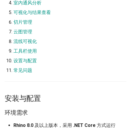
室内通风分析
试用机制
可视化与结果查看
切片管理
激活步骤
云图管理
1. 室外风环境分析
流线可视化
工具栏使用
完整工作流程
设置与配置
步骤一：选择建筑
常见问题
步骤二：设定风洞参数
风洞尺寸
安装与配置
风场参数
环境需求
步骤三：网格设置
Rhino 8.0
及以上版本，采用
.NET Core
方式运行