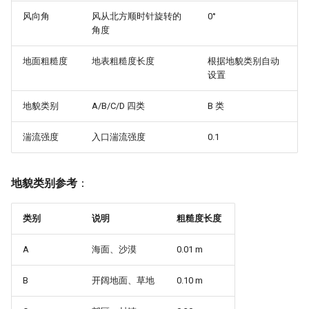
风向角
风从北方顺时针旋转的
0°
角度
地面粗糙度
地表粗糙度长度
根据地貌类别自动
设置
地貌类别
A/B/C/D 四类
B 类
湍流强度
入口湍流强度
0.1
地貌类别参考
：
类别
说明
粗糙度长度
A
海面、沙漠
0.01 m
B
开阔地面、草地
0.10 m