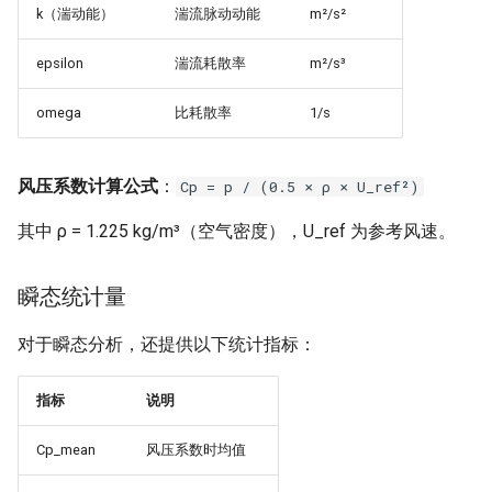
k（湍动能）
湍流脉动动能
m²/s²
epsilon
湍流耗散率
m²/s³
omega
比耗散率
1/s
风压系数计算公式
：
Cp = p / (0.5 × ρ × U_ref²)
其中 ρ = 1.225 kg/m³（空气密度），U_ref 为参考风速。
瞬态统计量
对于瞬态分析，还提供以下统计指标：
指标
说明
Cp_mean
风压系数时均值