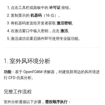
室内组
点击工具栏或面板中的
许可证
按钮。
复制显示的
机器码
（16 位）。
工具组
将机器码发送给开发者获取
激活密钥
。
设置与配置
在激活窗口中输入密钥，点击
激活
。
激活成功后重启插件即可使用专业版功能。
通用设置
语言切换
1. 室外风环境分析
数据存储
功能
：基于 OpenFOAM 求解器，对建筑群周边的风环境进
常见问题
行 CFD 仿真分析。
完整工作流程
室外分析遵循以下步骤，
需按顺序执行
：