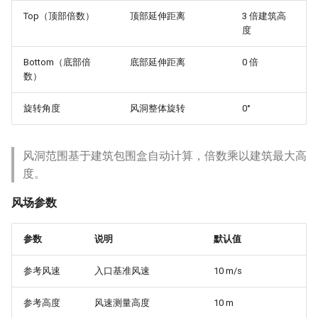
Top（顶部倍数）
顶部延伸距离
3 倍建筑高
度
Bottom（底部倍
底部延伸距离
0 倍
数）
旋转角度
风洞整体旋转
0°
风洞范围基于建筑包围盒自动计算，倍数乘以建筑最大高
度。
风场参数
参数
说明
默认值
参考风速
入口基准风速
10 m/s
参考高度
风速测量高度
10 m