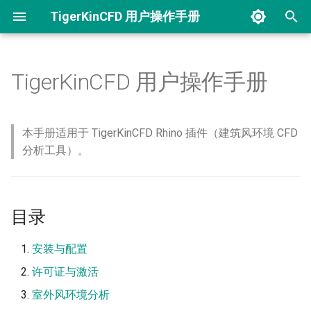
TigerKinCFD 用户操作手册
正
在
TigerKinCFD 用户操作手册
目录
初
始
安装与配置
本手册适用于 TigerKinCFD Rhino 插件（建筑风环境 CFD
化
分析工具）。
环境需求
搜
安装步骤
索
目录
引
首次运行配置
擎
安装与配置
许可证与激活
许可证与激活
室外风环境分析
版本说明