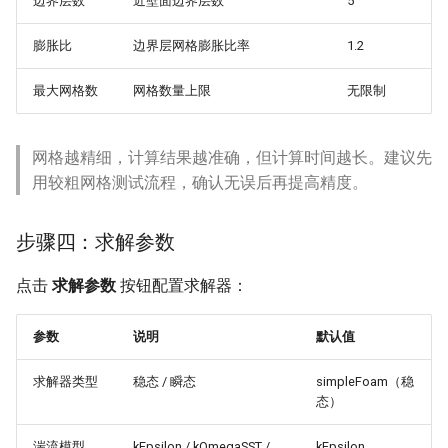
边界层数
近壁面边界层数
5
膨胀比
边界层网格膨胀比率
1.2
最大网格数
网格数量上限
无限制
网格越精细，计算结果越准确，但计算时间越长。建议先
用较粗网格测试流程，确认无误后再提高精度。
步骤四：求解参数
点击
求解参数
按钮配置求解器：
参数
说明
默认值
求解器类型
稳态 / 瞬态
simpleFoam（稳
态）
湍流模型
kEpsilon / kOmegaSST /
kEpsilon