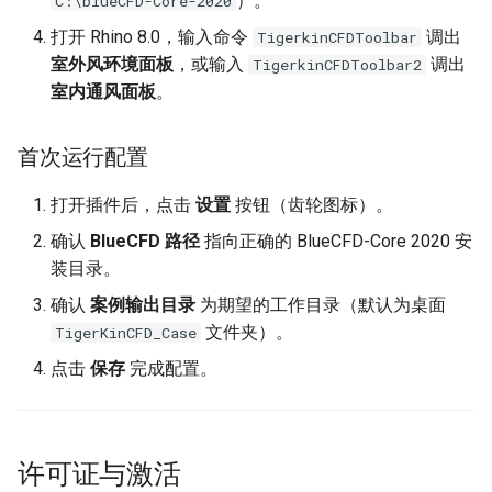
）。
C:\blueCFD-Core-2020
打开 Rhino 8.0，输入命令
调出
TigerkinCFDToolbar
边界标签与几何着色
室外风环境面板
，或输入
调出
TigerkinCFDToolbar2
室内通风面板
。
可视化与结果查看
支持的物理量
首次运行配置
打开插件后，点击
设置
按钮（齿轮图标）。
瞬态统计量
确认
BlueCFD 路径
指向正确的 BlueCFD-Core 2020 安
配色方案
装目录。
确认
案例输出目录
为期望的工作目录（默认为桌面
结果显示控制
文件夹）。
TigerKinCFD_Case
切片管理
点击
保存
完成配置。
创建切片
许可证与激活
预设切片方向