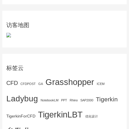
访客地图
标签云
Grasshopper
CFD
CFDPOST
GA
ICEM
Ladybug
Tigerkin
NotebookLM
PPT
Rhino
SAP2000
TigerkinLBT
TigerkinForCFD
优化设计