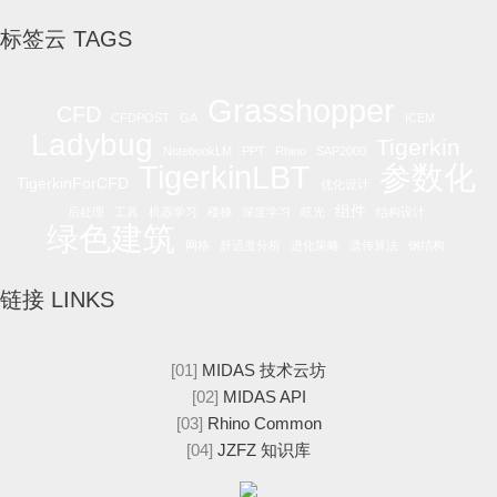
标签云 TAGS
Grasshopper
CFD
CFDPOST
GA
ICEM
Ladybug
Tigerkin
NotebookLM
PPT
Rhino
SAP2000
参数化
TigerkinLBT
TigerkinForCFD
优化设计
组件
后处理
工具
机器学习
楼梯
深度学习
眩光
结构设计
绿色建筑
网格
舒适度分析
进化策略
遗传算法
钢结构
链接 LINKS
[01]
MIDAS 技术云坊
[02]
MIDAS API
[03]
Rhino Common
[04]
JZFZ 知识库