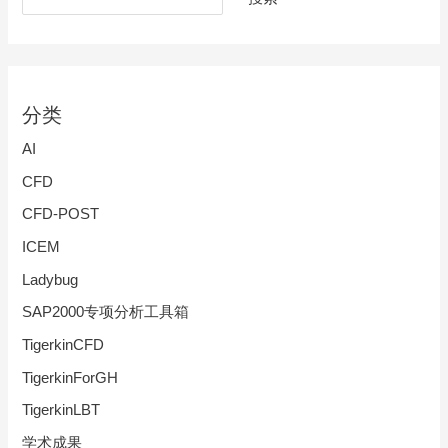
分类
AI
CFD
CFD-POST
ICEM
Ladybug
SAP2000专项分析工具箱
TigerkinCFD
TigerkinForGH
TigerkinLBT
学术成果