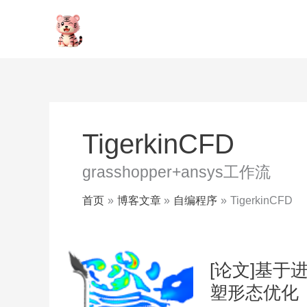
跳
至
内
容
TigerkinCFD
grasshopper+ansys工作流
首页
博客文章
自编程序
TigerkinCFD
[论文]基
塑形态优化