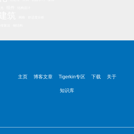
组件
眩光
结构设计
建筑
网格
舒适度分析
遗传算法
钢结构
主页
博客文章
Tigerkin专区
下载
关于
知识库