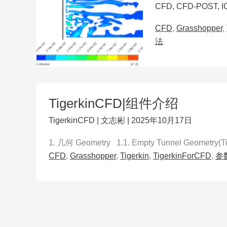
CFD
,
CFD-POST
,
I
CFD
,
Grasshopper
,
法
TigerkinCFD|组件介绍
TigerkinCFD
|
文志彬
|
2025年10月17日
1. 几何 Geometry 1.1. Empty Tunnel Geometry(
CFD
,
Grasshopper
,
Tigerkin
,
TigerkinForCFD
,
参