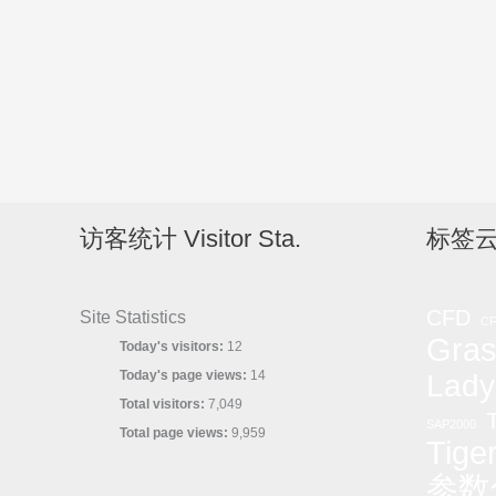
访客统计 Visitor Sta.
标签云
CFD
Site Statistics
C
Gras
Today's visitors:
12
Today's page views:
14
Lady
Total visitors:
7,049
T
SAP2000
Total page views:
9,959
Tige
参数