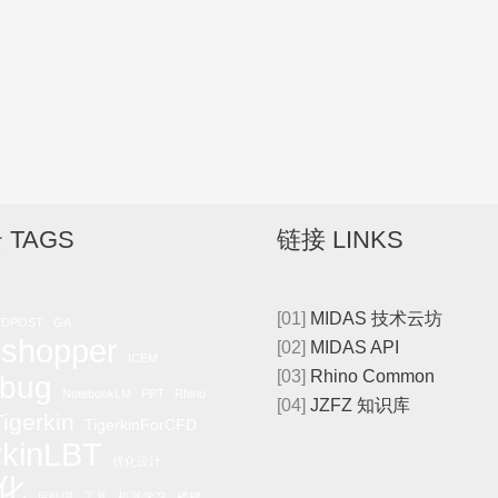
 TAGS
链接 LINKS
[01]
MIDAS 技术云坊
FDPOST
GA
shopper
[02]
MIDAS API
ICEM
[03]
Rhino Common
bug
NotebookLM
PPT
Rhino
[04]
JZFZ 知识库
igerkin
TigerkinForCFD
rkinLBT
优化设计
化
后处理
工具
机器学习
楼梯