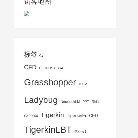
访客地图
标签云
CFD
CFDPOST
GA
Grasshopper
ICEM
Ladybug
NotebookLM
PPT
Rhino
Tigerkin
TigerkinForCFD
SAP2000
TigerkinLBT
优化设计