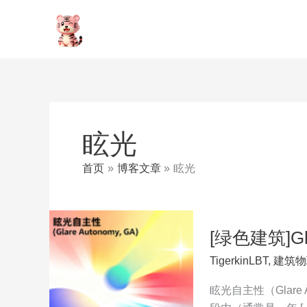
跳
至
内
容
眩光
首页
博客文章
眩光
[绿色建筑]Gl
TigerkinLBT
,
建筑物
眩光自主性（Glare