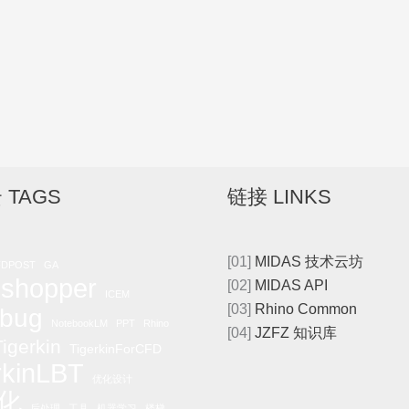
 TAGS
链接 LINKS
[01]
MIDAS 技术云坊
FDPOST
GA
shopper
[02]
MIDAS API
ICEM
[03]
Rhino Common
bug
NotebookLM
PPT
Rhino
[04]
JZFZ 知识库
igerkin
TigerkinForCFD
rkinLBT
优化设计
化
后处理
工具
机器学习
楼梯