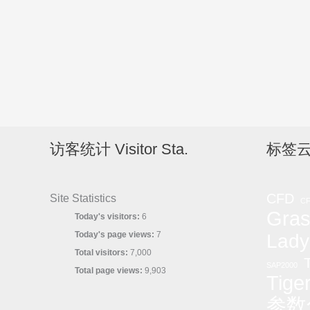
访客统计 Visitor Sta.
标签云
CFD
Site Statistics
C
Gras
Today's visitors:
6
Today's page views:
7
Lady
Total visitors:
7,000
T
SAP2000
Total page views:
9,903
Tige
参数