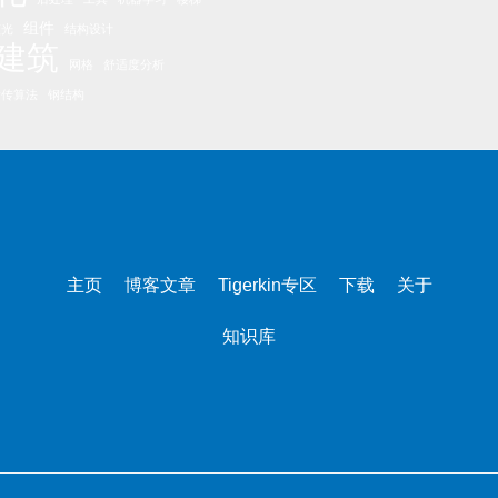
组件
眩光
结构设计
建筑
网格
舒适度分析
遗传算法
钢结构
主页
博客文章
Tigerkin专区
下载
关于
知识库