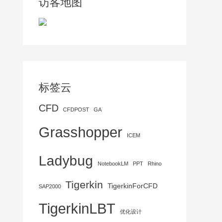
访客地图
标签云
CFD
CFDPOST
GA
Grasshopper
ICEM
Ladybug
NotebookLM
PPT
Rhino
Tigerkin
TigerkinForCFD
SAP2000
TigerkinLBT
优化设计