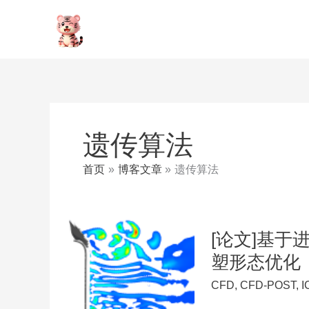
跳
至
内
容
遗传算法
首页
博客文章
遗传算法
[论文]基
塑形态优化
CFD
,
CFD-POST
,
I