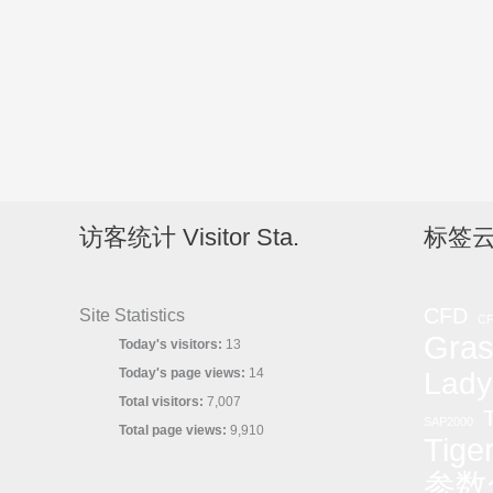
访客统计 Visitor Sta.
标签云
CFD
Site Statistics
C
Gras
Today's visitors:
13
Today's page views:
14
Lady
Total visitors:
7,007
T
SAP2000
Total page views:
9,910
Tige
参数