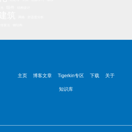
组件
眩光
结构设计
建筑
网格
舒适度分析
遗传算法
钢结构
主页
博客文章
Tigerkin专区
下载
关于
知识库