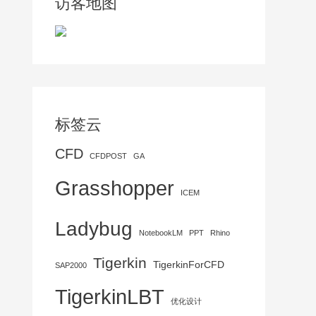
访客地图
标签云
CFD
CFDPOST
GA
Grasshopper
ICEM
Ladybug
NotebookLM
PPT
Rhino
Tigerkin
TigerkinForCFD
SAP2000
TigerkinLBT
优化设计