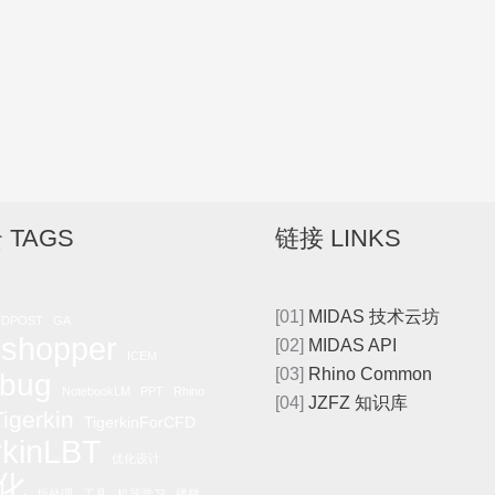
 TAGS
链接 LINKS
[01]
MIDAS 技术云坊
FDPOST
GA
shopper
[02]
MIDAS API
ICEM
[03]
Rhino Common
bug
NotebookLM
PPT
Rhino
[04]
JZFZ 知识库
igerkin
TigerkinForCFD
rkinLBT
优化设计
化
后处理
工具
机器学习
楼梯