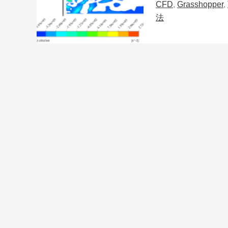
CFD
,
Grasshopper
,
法