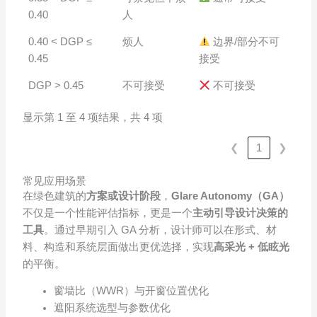
0.40
人
0.40 < DGP ≤
烦人
边界/部分不可
0.45
接受
DGP > 0.45
不可接受
不可接受
显示第 1 至 4 项结果，共 4 项
❮
1
❯
常见应用场景
在绿色建筑的
方案或设计阶段
，
Glare Autonomy（GA）
不仅是一个性能评估指标，更是一个
主动引导设计决策的
工具
。通过早期引入 GA 分析，设计师可以在形式、材
料、构造和系统层面做出更优选择，实现
高采光 + 低眩光
的平衡。
窗墙比（WWR）与开窗位置优化
遮阳系统选型与参数优化