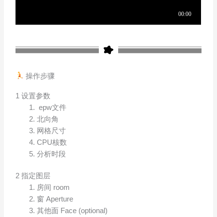
操作步骤
1 设置参数
epw文件
北向角
网格尺寸
CPU核数
分析时段
2 指定图层
房间 room
窗 Aperture
其他面 Face (optional)