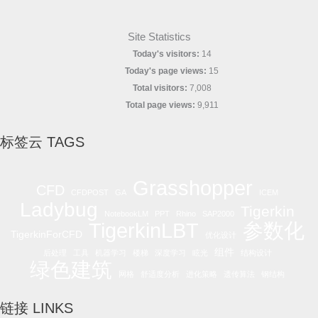
Site Statistics
Today's visitors:
14
Today's page views:
15
Total visitors:
7,008
Total page views:
9,911
标签云 TAGS
Grasshopper
CFD
CFDPOST
GA
ICEM
Ladybug
Tigerkin
NotebookLM
PPT
Rhino
SAP2000
参数化
TigerkinLBT
TigerkinForCFD
优化设计
组件
后处理
工具
机器学习
楼梯
深度学习
眩光
结构设计
绿色建筑
网格
舒适度分析
进化策略
遗传算法
钢结构
链接 LINKS