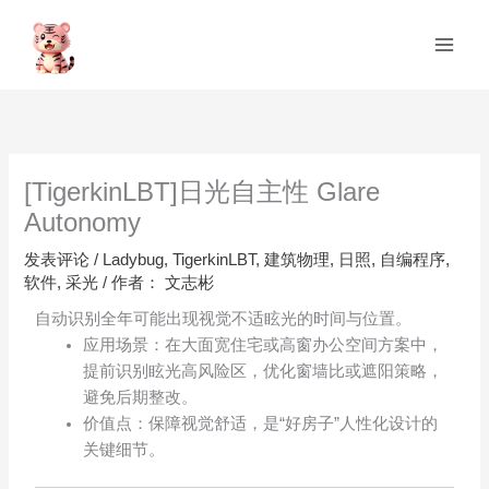
跳
Main
至
Men
内
容
[TigerkinLBT]日光自主性 Glare
Autonomy
发表评论
/
Ladybug
,
TigerkinLBT
,
建筑物理
,
日照
,
自编程序
,
软件
,
采光
/ 作者：
文志彬
自动识别全年可能出现视觉不适眩光的时间与位置。
应用场景：在大面宽住宅或高窗办公空间方案中，
提前识别眩光高风险区，优化窗墙比或遮阳策略，
避免后期整改。
价值点：保障视觉舒适，是“好房子”人性化设计的
关键细节。