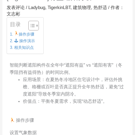
发表评论
/
Ladybug
,
TigerkinLBT
,
建筑物理
,
热舒适
/ 作者：
文志彬
目录
操作步骤
🕹 操作演示
相关知识点
智能判断遮阳构件在全年中“遮阳有益” vs “遮阳有害”（冬
季阻挡有益得热）的时间比例。
应用场景：在夏热冬冷地区住宅设计中，评估外挑
檐、格栅或百叶是否真正提升全年热舒适，避免“过
度遮阳”导致冬季室内阴冷。
价值点：平衡冬夏需求，实现“动态舒适”。
操作步骤
设置气象数据