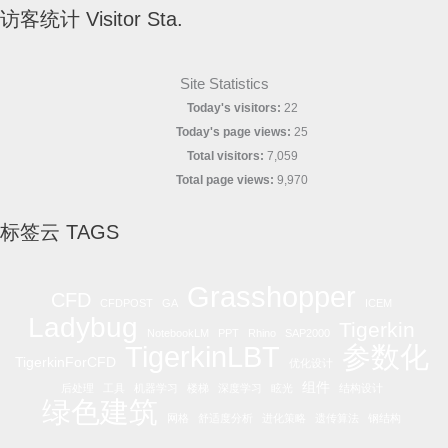
访客统计 Visitor Sta.
Site Statistics
Today's visitors:
22
Today's page views:
25
Total visitors:
7,059
Total page views:
9,970
标签云 TAGS
Grasshopper
CFD
CFDPOST
GA
ICEM
Ladybug
Tigerkin
NotebookLM
PPT
Rhino
SAP2000
参数化
TigerkinLBT
TigerkinForCFD
优化设计
组件
后处理
工具
机器学习
楼梯
深度学习
眩光
结构设计
绿色建筑
网格
舒适度分析
进化策略
遗传算法
钢结构