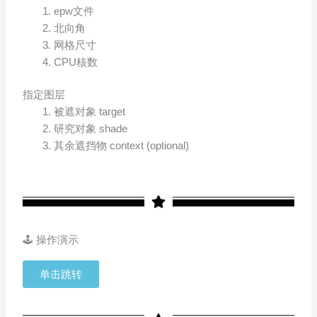
epw文件
北向角
网格尺寸
CPU核数
指定图层
被遮对象 target
研究对象 shade
其余遮挡物 context (optional)
🕹 操作演示
单击跳转