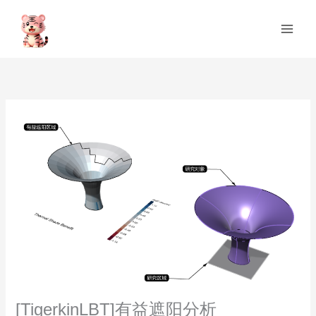
跳
Main
至
Men
内
容
[TigerkinLBT]有益遮阳分析