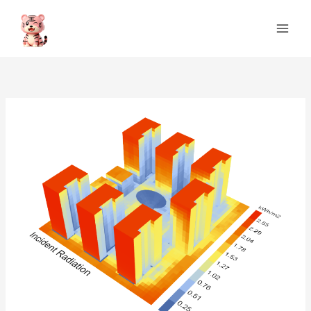
跳
Main
至
Men
内
容