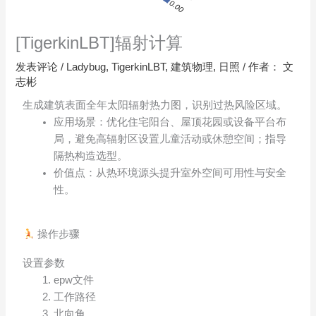
[TigerkinLBT]辐射计算
发表评论
/
Ladybug
,
TigerkinLBT
,
建筑物理
,
日照
/ 作者：
文
志彬
生成建筑表面全年太阳辐射热力图，识别过热风险区域。
应用场景：优化住宅阳台、屋顶花园或设备平台布
局，避免高辐射区设置儿童活动或休憩空间；指导
隔热构造选型。
价值点：从热环境源头提升室外空间可用性与安全
性。
操作步骤
设置参数
epw文件
工作路径
北向角