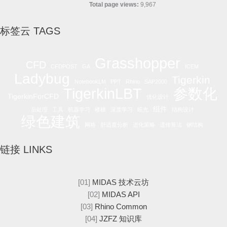
Total page views:
9,967
标签云 TAGS
Grasshopper
CFD
CFDPOST
GA
ICEM
Ladybug
Tigerkin
NotebookLM
PPT
Rhino
SAP2000
参数化
TigerkinLBT
TigerkinForCFD
优化设计
组件
后处理
工具
机器学习
楼梯
深度学习
眩光
结构设计
绿色建筑
网格
舒适度分析
进化策略
遗传算法
钢结构
链接 LINKS
[01]
MIDAS 技术云坊
[02]
MIDAS API
[03]
Rhino Common
[04]
JZFZ 知识库